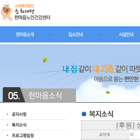
[후원]
글번호
62