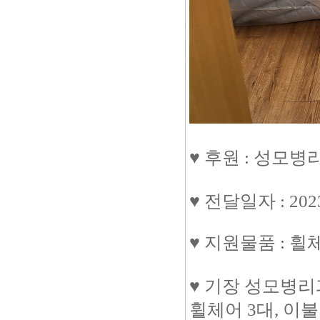
♥ 후원 : 성모
♥ 전달일자 : 202
♥ 지원물품 : 휠
♥ 기장 성모병리
휠체어 3대, 이