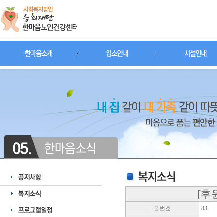
[후
글번호
83