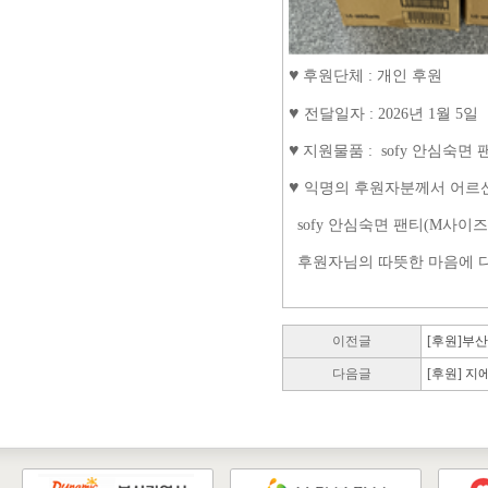
♥
후원단체 : 개인 후원
♥
전달일자
: 2026년 1월 5일
♥
지원물품
: sofy 안심숙면
♥
익명의 후원자분께서 어르
sofy 안심숙면 팬티(M사이즈 
후원자님의 따뜻한 마음에 다
이전글
[후원]부
다음글
[후원] 지에